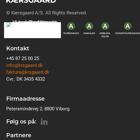
© Kærsgaard A/S. All Rights Reserved.
TILFREDSHED
MANGLER
ARBEJDS-
KUNDETILFREDSHED
MILJØ
Kontakt
+45 87 25 00 25
info@krsgaard.dk
faktura@krsgaard.dk
Cvr.: DK 3435 4332
Firmaadresse
Petersmindevej 2, 8800 Viborg
Følg os på:
Partnere