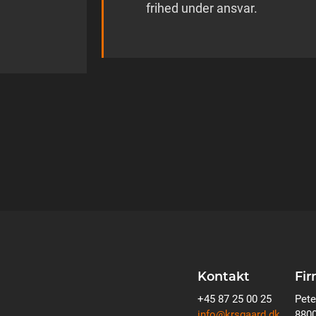
frihed under ansvar.
Kontakt
Fi
+45 87 25 00 25
Pete
info@krsgaard.dk
8800