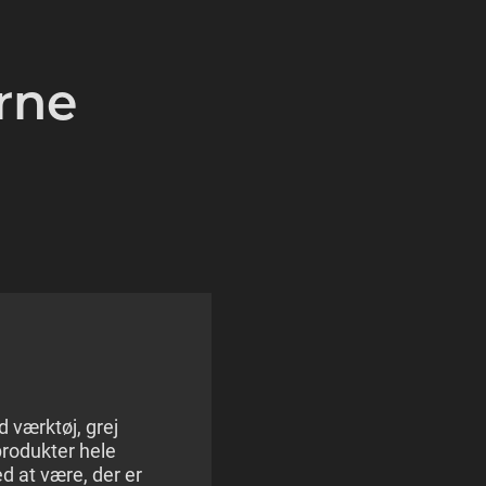
rne
Mikkel K. Hansen, Sa
marketingskoordina
 værktøj, grej
produkter hele
Kærsgaard er en dy
ed at være, der er
arbejdsplads, med go