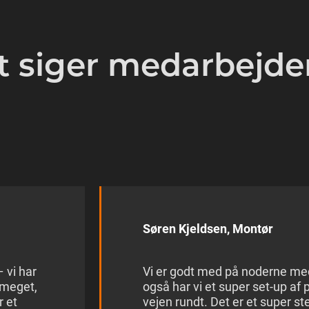
t siger medarbejde
Søren Kjeldsen, Montør
 vi har
Vi er godt med på noderne med
r meget,
også har vi et super set-up af 
r et
vejen rundt. Det er et super st