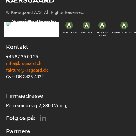
© Kærsgaard A/S. All Rights Reserved.
TILFREDSHED
MANGLER
ARBEJDS-
KUNDETILFREDSHED
MILJØ
Kontakt
+45 87 25 00 25
info@krsgaard.dk
faktura@krsgaard.dk
Cvr.: DK 3435 4332
Firmaadresse
Petersmindevej 2, 8800 Viborg
Følg os på:
Partnere