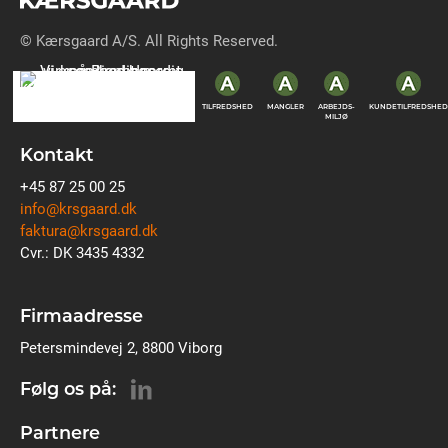
© Kærsgaard A/S. All Rights Reserved.
TILFREDSHED
MANGLER
ARBEJDS-
KUNDETILFREDSHED
MILJØ
Kontakt
+45 87 25 00 25
info@krsgaard.dk
faktura@krsgaard.dk
Cvr.: DK 3435 4332
Firmaadresse
Petersmindevej 2, 8800 Viborg
Følg os på:
Partnere