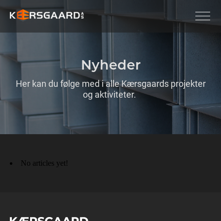
Nyheder
Her kan du følge med i alle Kærsgaards projekter
og aktiviteter.
No articles yet!