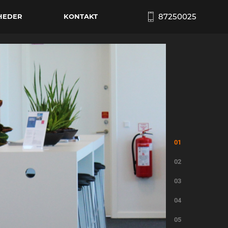
87250025
HEDER
KONTAKT
1
2
3
4
5