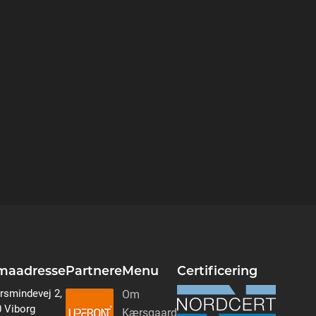
rmaadresse
Partnere
Menu
Certificering
rsmindevej 2,
Om
 Viborg
Kærsgaard