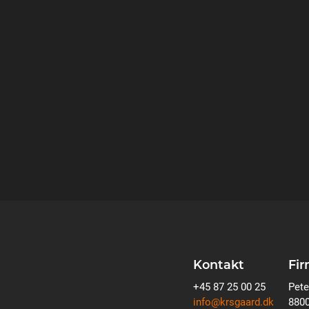
Kontakt
Fi
+45 87 25 00 25
Pete
info@krsgaard.dk
8800