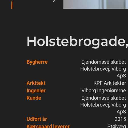
Holstebrogade,
Bygherre
Ejendomsselskabet
Holstebrovej, Viborg
ApS
Arkitekt
KPF Arkitekter
Ingeniør
Viborg Ingeniørerne
Kunde
Ejendomsselskabet
Holstebrovej, Viborg
ApS
Udført år
2015
Kærsgaard leverer
Støjvæg