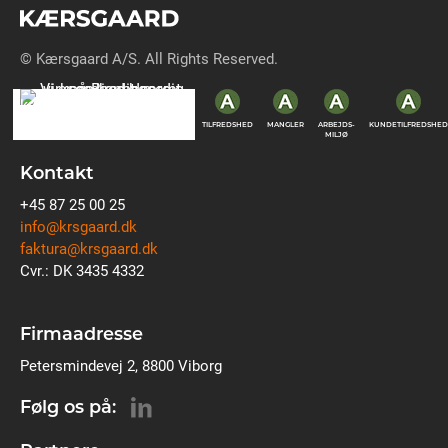
© Kærsgaard A/S. All Rights Reserved.
TILFREDSHED
MANGLER
ARBEJDS-
KUNDETILFREDSHED
MILJØ
Kontakt
+45 87 25 00 25
info@krsgaard.dk
faktura@krsgaard.dk
Cvr.: DK 3435 4332
Firmaadresse
Petersmindevej 2, 8800 Viborg
Følg os på: