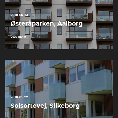
2018-06-14
Østeråparken, Aalborg
Læs mere
2018-01-22
Solsortevej, Silkeborg