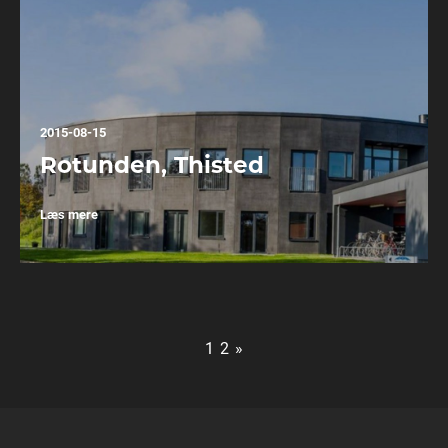
2015-08-15
Rotunden, Thisted
Læs mere
1
2
»