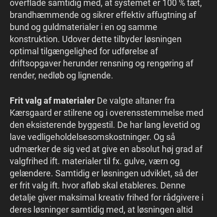
overflade samtidig med, at systemet er 100 % tæt,
brandhæmmende og sikrer effektiv affugtning af
bund og guldmaterialer i en og samme
konstruktion. Udover dette tilbyder løsningen
optimal tilgængelighed for udførelse af
driftsopgaver herunder rensning og rengøring af
render, nedløb og lignende.
Frit valg af materialer
De valgte altaner fra
Kærsgaard er stilrene og i overensstemmelse med
den eksisterende byggestil. De har lang levetid og
lave vedligeholdelsesomskostninger. Og så
udmærker de sig ved at give en absolut høj grad af
valgfrihed ift. materialer til fx. gulve, værn og
gelændere. Samtidig er løsningen udviklet, så der
er frit valg ift. hvor afløb skal etableres. Denne
detalje giver maksimal kreativ frihed for rådgivere i
deres løsninger samtidig med, at løsningen altid