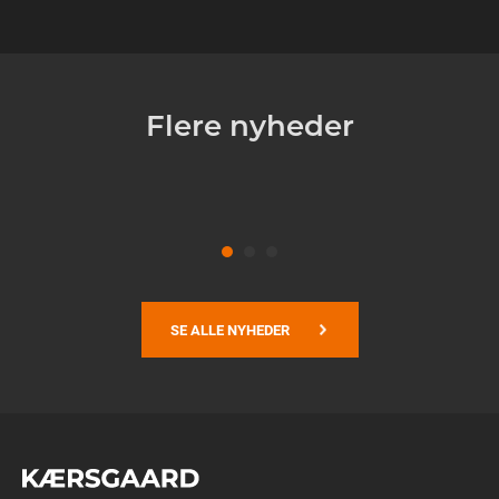
2019-09-02
– –
Flere nyheder
Læs mere
SE ALLE NYHEDER