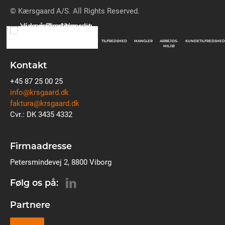
© Kærsgaard A/S. All Rights Reserved.
TILFREDSHED
MANGLER
ARBEJDS-
KUNDETILFREDSHED
MILJØ
Kontakt
+45 87 25 00 25
info@krsgaard.dk
faktura@krsgaard.dk
Cvr.: DK 3435 4332
Firmaadresse
Petersmindevej 2, 8800 Viborg
Følg os på:
Partnere